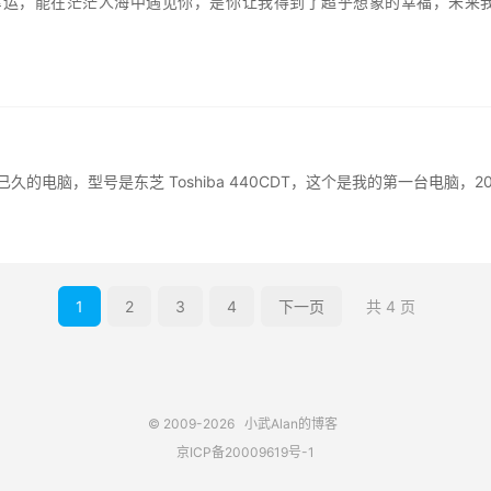
运，能在茫茫人海中遇见你，是你让我得到了超乎想象的幸福，未来我
的电脑，型号是东芝 Toshiba 440CDT，这个是我的第一台电脑，
1
2
3
4
下一页
共 4 页
© 2009-2026
小武Alan的博客
京ICP备20009619号-1