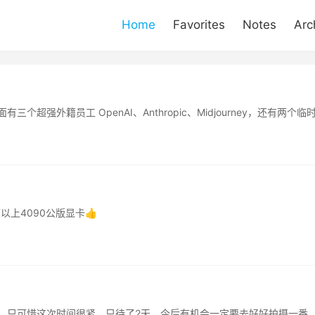
Home
Favorites
Notes
Arc
超强外籍员工 OpenAI、Anthropic、Midjourney，还有两个临时工 
以上4090公版显卡👍
，只可惜这次时间很紧，只待了2天，今后有机会一定要去好好拍摄一番