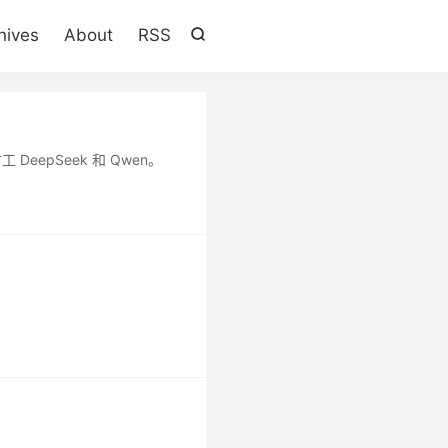

hives
About
RSS

DeepSeek 和 Qwen。
。