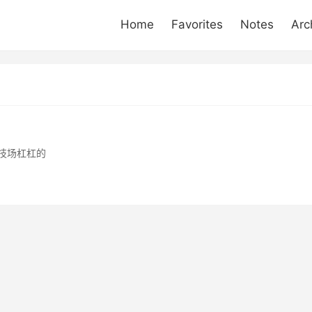
Home
Favorites
Notes
Arc
技场杠杠的